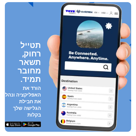
תטייל
רחוק,
תשאר
מחובר
תמיד.
הורד את
האפליקציה ונהל
את חבילת
הגלישה שלך
בקלות