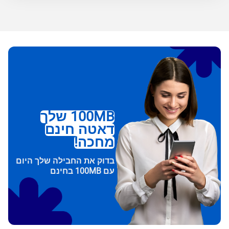
100MB שלך
דאטה חינם
מחכה!
בדוק את החבילה שלך היום
עם 100MB בחינם