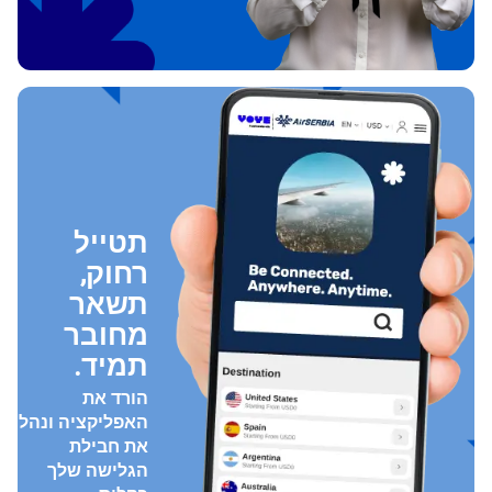
תטייל
רחוק,
תשאר
מחובר
תמיד.
הורד את
האפליקציה ונהל
את חבילת
הגלישה שלך