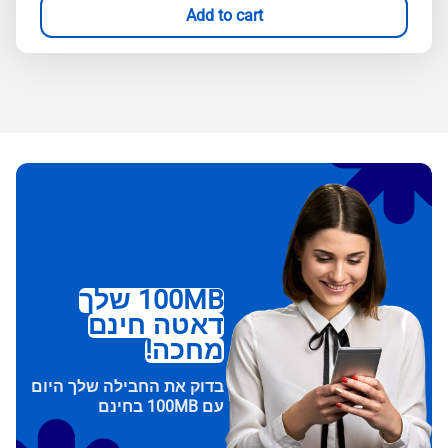
Add to cart
100MB שלך
דאטה חינם
מחכה!
בדוק את החבילה שלך היום
עם 100MB בחינם