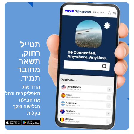
תטייל
רחוק,
תשאר
מחובר
תמיד.
הורד את
האפליקציה ונהל
את חבילת
הגלישה שלך
בקלות