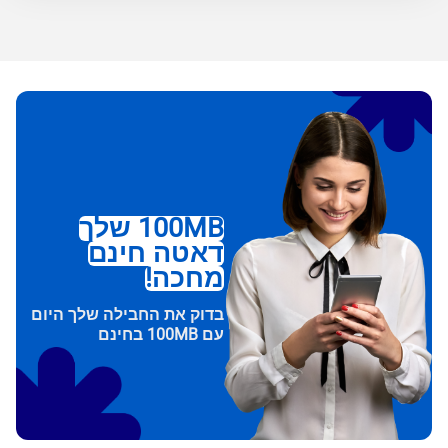
100MB שלך
דאטה חינם
מחכה!
בדוק את החבילה שלך היום
עם 100MB בחינם