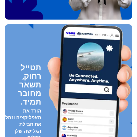
תטייל
רחוק,
תשאר
מחובר
תמיד.
הורד את
האפליקציה ונהל
את חבילת
הגלישה שלך