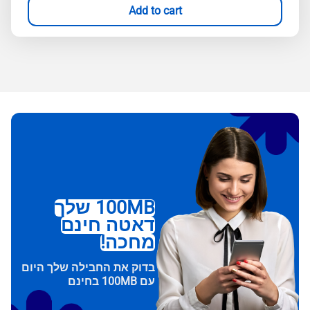
Add to cart
100MB שלך
דאטה חינם
מחכה!
בדוק את החבילה שלך היום
עם 100MB בחינם