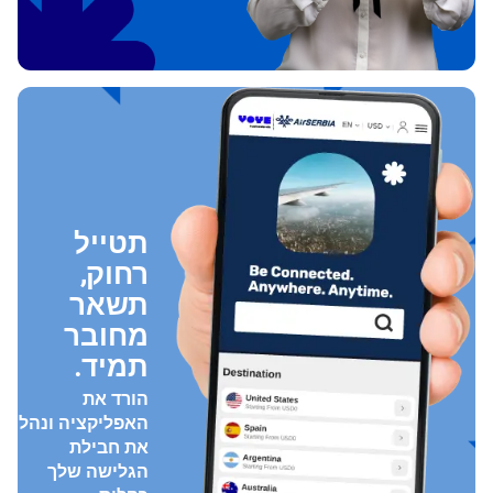
תטייל
רחוק,
תשאר
מחובר
תמיד.
הורד את
האפליקציה ונהל
את חבילת
הגלישה שלך