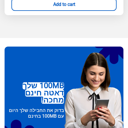
Add to cart
100MB שלך
דאטה חינם
מחכה!
בדוק את החבילה שלך היום
עם 100MB בחינם