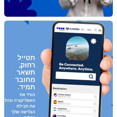
תטייל
רחוק,
תשאר
מחובר
תמיד.
הורד את
האפליקציה ונהל
את חבילת
הגלישה שלך