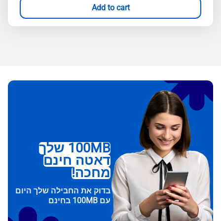
Add to cart
100MB שלך
דאטה חינם
מחכה!
בדוק את החבילה שלך היום
עם 100MB בחינם