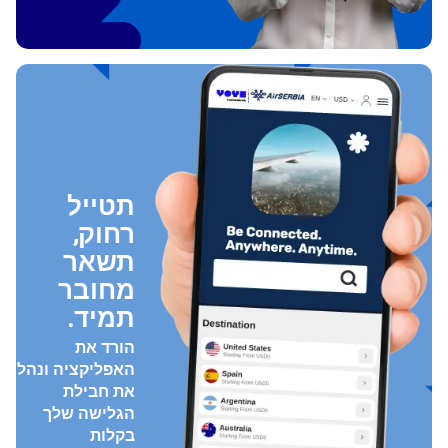
תטייל
רחוק,
תשאר
מחובר
תמיד.
הורד את
האפליקציה ונהל
את חבילת
הגלישה שלך
בקלות