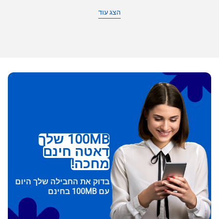
הצג עוד
100MB שלך
דאטה חינם
מחכה!
בדוק את החבילה שלך היום
עם 100MB בחינם