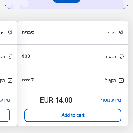
ליבריה
כיסוי
כיסו
3GB
מכסה
מכס
7 ימים
תקף ל-
תקף
EUR
14.00
מידע נוסף
מידע 
Add to cart