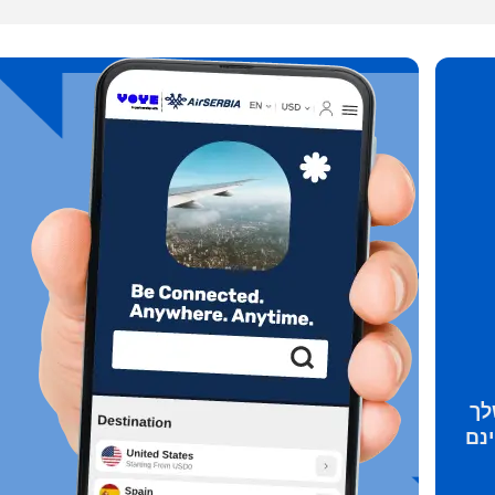
ת מטבע:
 החלונית
שליחת קוד אימות
ת שפה:
 החלונית
מטבע
KRW - וון דרום קוריאני
Español
Engli
TWD - דולר טייוואני חדש
简体中文
Deuts
EUR - יורו
לך
França
العربية
PHP - פזו פיליפיני