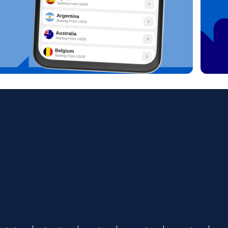
繁體中
עברית
AUD - דולר אוסטרלי
한국어
日本
GBP - לירה שטרלינג
Português
Pols
ILS - שקל ישראלי חדש
Türkçe
српс
NZD - דולר ניו זילנדי