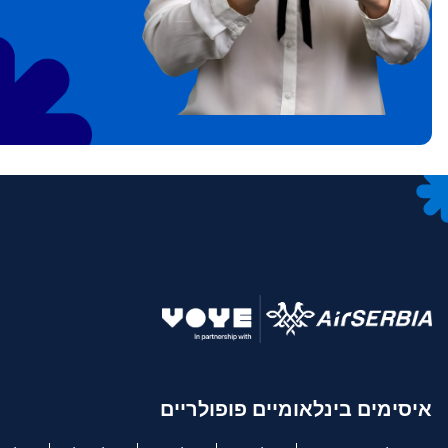
文
IDR - רופיה אינדונזית
語
CAD - דולר קנדי
ki
AED - דירהם איחוד האמירויות הערביות
ки
CHF - פרנק שוויצרי
RSD - דינר סרבי
איסימים בינלאומיים פופולריים