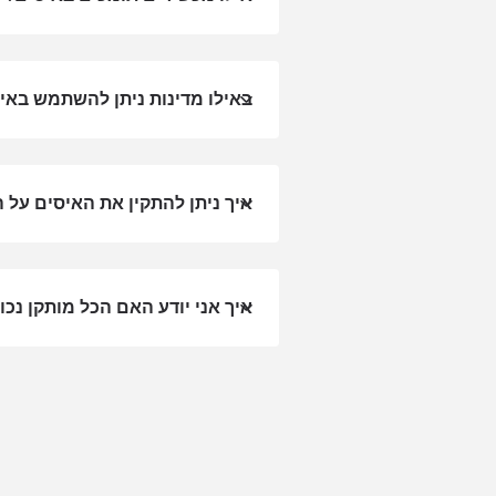
באילו מדינות ניתן להשתמש באיסים 
איך ניתן להתקין את האיסים על 
סגירת
איך אני יודע האם הכל מותקן נכון
eSim?
nology.
ey will
r enter
of eSIM
M card!