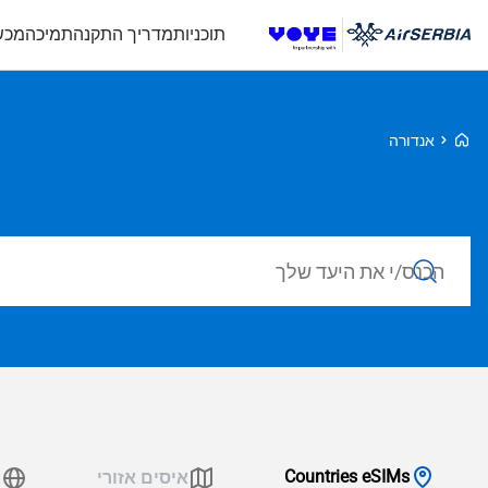
תוכניות
מדריך התקנה
תמיכה
מכש
Voye Homepage
אנדורה
חפש חבילות
Countries eSIMs
איסים אזורי
א