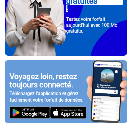
gratuites
!
Testez votre forfait
aujourd'hui avec 100 Mo
gratuits.
Voyagez loin, restez
toujours connecté.
Téléchargez l'application et gérez
facilement votre forfait de données.