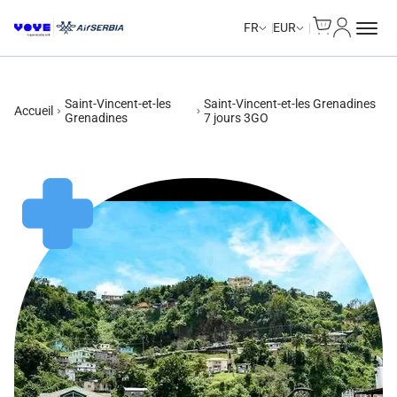
Cart
Mon com
Unlimited Data
Unlimited Data
Unlimited Data
Unlimited Data
FR
EUR
Saint-Vincent-et-les
Saint-Vincent-et-les Grenadines
Accueil
Grenadines
7 jours 3GO