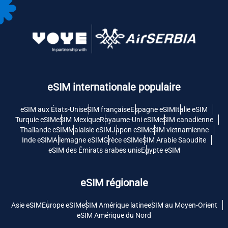
eSIM internationale populaire
eSIM aux États-Unis
eSIM française
Espagne eSIM
Italie eSIM
Turquie eSIM
eSIM Mexique
Royaume-Uni eSIM
eSIM canadienne
Thaïlande eSIM
Malaisie eSIM
Japon eSIM
eSIM vietnamienne
Inde eSIM
Allemagne eSIM
Grèce eSIM
eSIM Arabie Saoudite
eSIM des Émirats arabes unis
Egypte eSIM
eSIM régionale
Asie eSIM
Europe eSIM
eSIM Amérique latine
eSIM au Moyen-Orient
eSIM Amérique du Nord