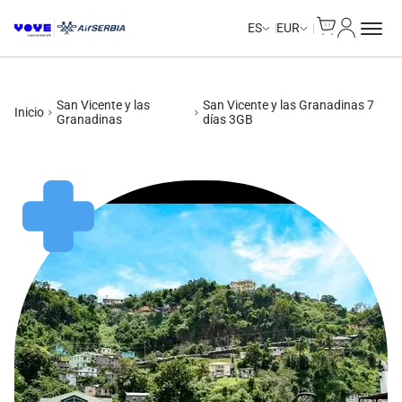
Cart
Mi Cuent
Unlimited Data
Unlimited Data
Unlimited Data
Unlimited Data
ES
EUR
San Vicente y las
San Vicente y las Granadinas 7
Inicio
Granadinas
días 3GB