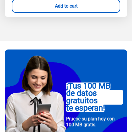
Add to cart
¡Tus 100 MB
de datos
gratuitos
te esperan!
Pruebe su plan hoy con
100 MB gratis.