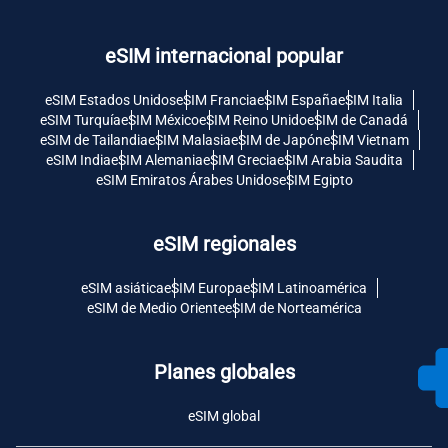
eSIM internacional popular
eSIM Estados Unidos
eSIM Francia
eSIM España
eSIM Italia
eSIM Turquía
eSIM México
eSIM Reino Unido
eSIM de Canadá
eSIM de Tailandia
eSIM Malasia
eSIM de Japón
eSIM Vietnam
eSIM India
eSIM Alemania
eSIM Grecia
eSIM Arabia Saudita
eSIM Emiratos Árabes Unidos
eSIM Egipto
eSIM regionales
eSIM asiática
eSIM Europa
eSIM Latinoamérica
eSIM de Medio Oriente
eSIM de Norteamérica
Planes globales
eSIM global