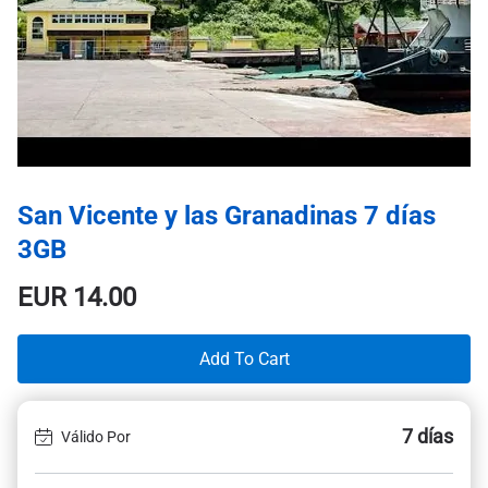
San Vicente y las Granadinas 7 días
3GB
EUR
14.00
Add To Cart
7 días
Válido Por