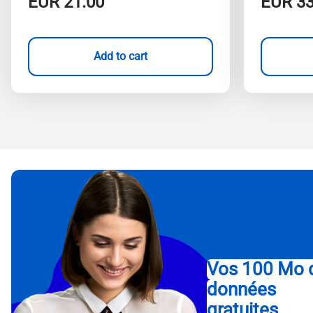
EUR
21.00
EUR
33
Add to cart
Vos 100 Mo 
données
gratuites