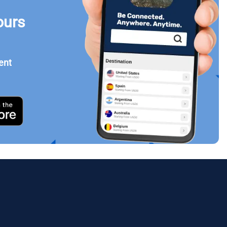
ours
Fermer la fenêtre contextuelle
ent
ology.
ill
enter
eSIM
Fermer la fenêtre contextuelle
Fermer la fenêtre contextuelle