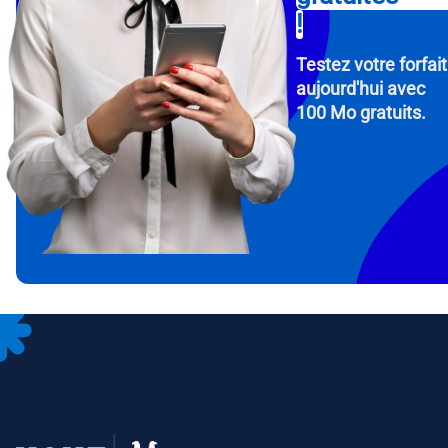
!
Testez votre forfait
aujourd'hui avec
100 Mo gratuits.
How 
To get
Then, 
provid
in you
withou
Adres
Séle
Séle
Devise