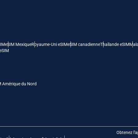
- Dollar Américain
KRW - Won Sud Coréen
nglish
Español
- Dollar De Singapour
TWD - Nouveau Dollar De Taïwan
SIM
eSIM Mexique
Royaume-Uni eSIM
eSIM canadienne
Thaïlande eSIM
Mala
eutsch
简体中文
 eSIM
- Yen Japonais
EUR - Euro
rançais
العربية
- Baht Thaïlandais
PHP - Peso Philippin
M Amérique du Nord
繁體中文
עברית
- Roupiah Indonésienne
AUD - Dollar Australien
日本語
한국어
- Dollar Canadien
GBP - Livre Sterling
Obtenez l'a
olski
Português