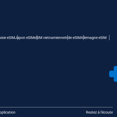
isie eSIM
Japon eSIM
eSIM vietnamienne
Inde eSIM
Allemagne eSIM
pplication
Restez à l'écoute