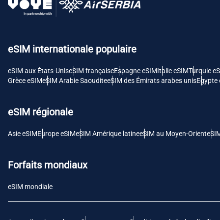
USD 
E
eSIM internationale populaire
SGD 
eSIM aux États-Unis
eSIM française
Espagne eSIM
Italie eSIM
Turquie e
D
Grèce eSIM
eSIM Arabie Saoudite
eSIM des Émirats arabes unis
Egypte
JPY 
eSIM régionale
F
THB 
Asie eSIM
Europe eSIM
eSIM Amérique latine
eSIM au Moyen-Orient
eSI
IDR 
Forfaits mondiaux
eSIM mondiale
CAD 
P