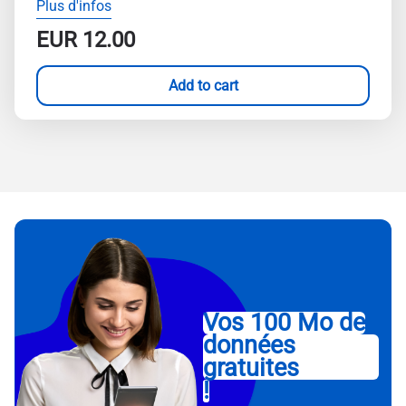
Plus d'infos
EUR
12.00
Add to cart
Vos 100 Mo de
données
gratuites
!