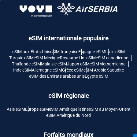
eSIM internationale populaire
eSIM aux États-Unis
eSIM française
Espagne eSIM
Italie eSIM
Turquie eSIM
eSIM Mexique
Royaume-Uni eSIM
eSIM canadienne
Thaïlande eSIM
Malaisie eSIM
Japon eSIM
eSIM vietnamienne
Inde eSIM
Allemagne eSIM
Grèce eSIM
eSIM Arabie Saoudite
eSIM des Émirats arabes unis
Egypte eSIM
eSIM régionale
Asie eSIM
Europe eSIM
eSIM Amérique latine
eSIM au Moyen-Orient
eSIM Amérique du Nord
Forfaits mondiaux