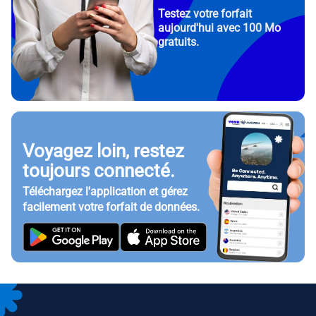
Testez votre forfait
aujourd'hui avec 100 Mo
gratuits.
Voyagez loin, restez
toujours connecté.
Téléchargez l'application et gérez
facilement votre forfait de données.