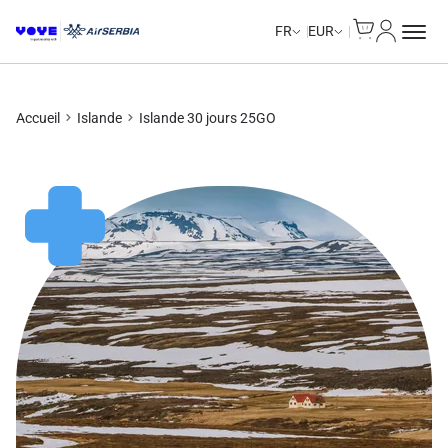
Cart
Mon com
Unlimited Data
Unlimited Data
Unlimited Data
Unlimited Data
FR
EUR
Accueil
Islande
Islande 30 jours 25GO