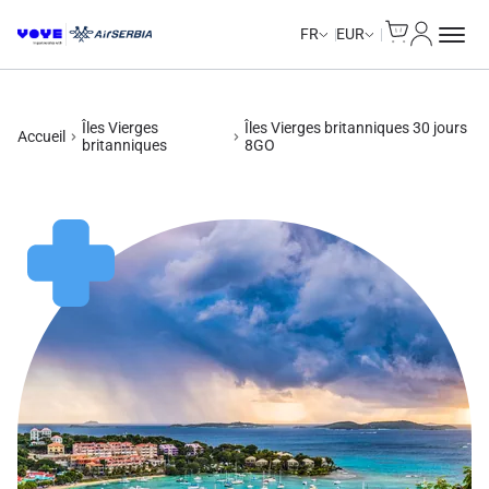
Cart
Mon com
Unlimited Data
Unlimited Data
Unlimited Data
Unlimited Data
FR
EUR
Îles Vierges
Îles Vierges britanniques 30 jours
Accueil
britanniques
8GO