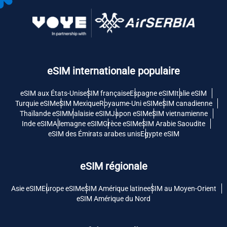
eSIM internationale populaire
eSIM aux États-Unis
eSIM française
Espagne eSIM
Italie eSIM
Turquie eSIM
eSIM Mexique
Royaume-Uni eSIM
eSIM canadienne
Thaïlande eSIM
Malaisie eSIM
Japon eSIM
eSIM vietnamienne
Inde eSIM
Allemagne eSIM
Grèce eSIM
eSIM Arabie Saoudite
eSIM des Émirats arabes unis
Egypte eSIM
eSIM régionale
Asie eSIM
Europe eSIM
eSIM Amérique latine
eSIM au Moyen-Orient
eSIM Amérique du Nord