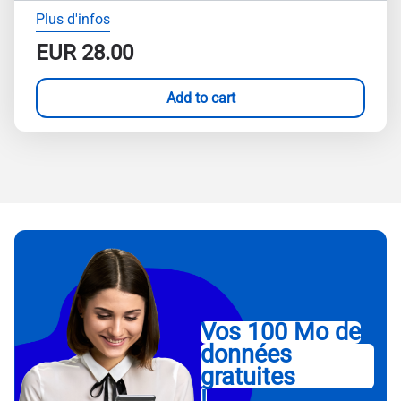
Plus d'infos
EUR
28.00
Add to cart
Vos 100 Mo de
données
gratuites
!