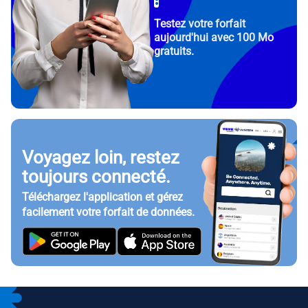
Testez votre forfait
aujourd'hui avec 100 Mo
gratuits.
Voyagez loin, restez
toujours connecté.
Téléchargez l'application et gérez
facilement votre forfait de données.