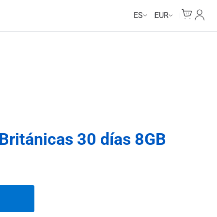
Unlimited Data
Unlimited Data
Unlimited Data
Unlimited Data
Cart
Mi Cu
ES
EUR
 Británicas 30 días 8GB