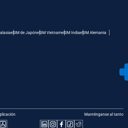
alasia
eSIM de Japón
eSIM Vietnam
eSIM India
eSIM Alemania
plicación
Manténganse al tanto