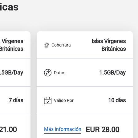
icas
s Vírgenes
Islas Vírgenes
Cobertura
Británicas
Británicas
.5GB/Day
1.5GB/Day
Datos
7 días
10 días
Válido Por
21.00
EUR
28.00
Más información