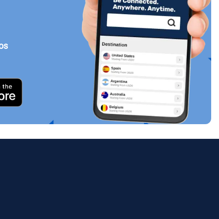
tos
Cerrar ventana emergente
ology.
ill
enter
eSIM
Cerrar ventana emergente
Cerrar ventana emergente