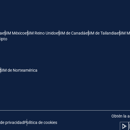
- Dólar Estadounidense (EE.UU.)
KRW - Won Surcoreano
nglish
Español
- Dólar De Singapur
TWD - Nuevo Dólar Taiwanés
ía
eSIM México
eSIM Reino Unido
eSIM de Canadá
eSIM de Tailandia
eSIM M
ipto
eutsch
简体中文
- Yen Japonés
EUR - Euro
rançais
العربية
SIM de Norteamérica
- Baht Tailandés
PHP - Peso Filipino
繁體中文
עברית
- Rupia Indonesia
AUD - Dólar Australiano
日本語
한국어
- Dólar Canadiense
GBP - Libra Esterlina
Obtén la a
 de privacidad
Política de cookies
olski
Português