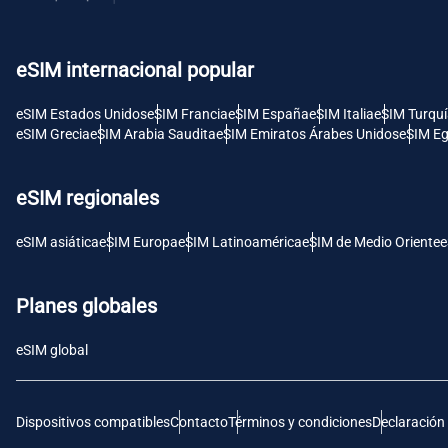
USD 
eSIM internacional popular
E
SGD 
eSIM Estados Unidos
eSIM Francia
eSIM España
eSIM Italia
eSIM Turqu
eSIM Grecia
eSIM Arabia Saudita
eSIM Emiratos Árabes Unidos
eSIM Eg
D
JPY 
eSIM regionales
F
eSIM asiática
eSIM Europa
eSIM Latinoamérica
eSIM de Medio Oriente
e
THB 
Planes globales
IDR 
eSIM global
CAD 
Dispositivos compatibles
Contacto
Términos y condiciones
Declaración
P