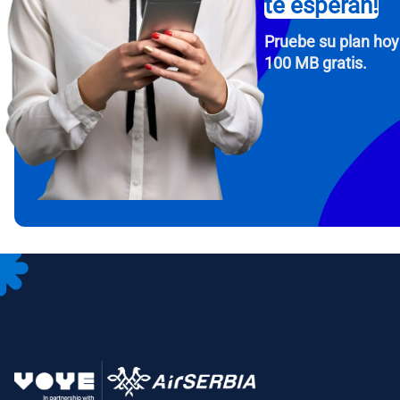
te esperan!
Pruebe su plan hoy
100 MB gratis.
How 
To get
Then, 
provid
in you
withou
Corre
Sele
Sel
Busca