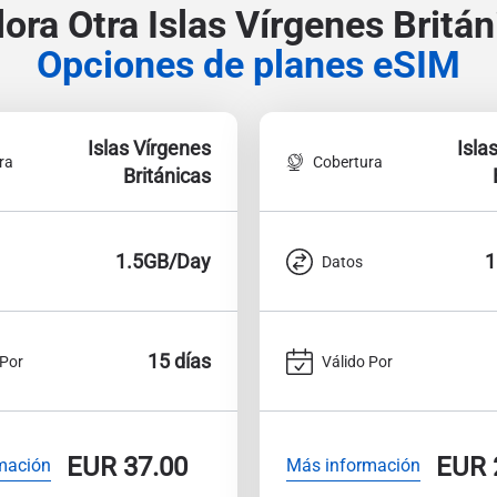
lora Otra Islas Vírgenes Britán
Opciones de planes eSIM
Islas Vírgenes
Isla
ra
Cobertura
Británicas
1.5GB/Day
1
Datos
15 días
 Por
Válido Por
EUR
37.00
EUR
mación
Más información