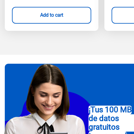
Add to cart
¡Tus 100 MB
de datos
gratuitos