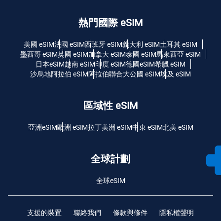
熱門國際 eSIM
美國 eSIM
法國 eSIM
西班牙 eSIM
義大利 eSIM
土耳其 eSIM
墨西哥 eSIM
英國 eSIM
加拿大 eSIM
泰國 eSIM
馬來西亞 eSIM
日本eSIM
越南 eSIM
印度 eSIM
德國eSIM
希臘 eSIM
沙烏地阿拉伯 eSIM
阿拉伯聯合大公國 eSIM
埃及 eSIM
區域性 eSIM
亞洲eSIM
歐洲 eSIM
拉丁美洲 eSIM
中東 eSIM
北美 eSIM
全球計劃
全球eSIM
支援的裝置
聯絡我們
條款與條件
隱私權聲明