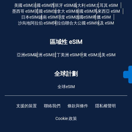
美國 eSIM
法國 eSIM
西班牙 eSIM
義大利 eSIM
土耳其 eSIM
墨西哥 eSIM
英國 eSIM
加拿大 eSIM
泰國 eSIM
馬來西亞 eSIM
日本eSIM
越南 eSIM
印度 eSIM
德國eSIM
希臘 eSIM
沙烏地阿拉伯 eSIM
阿拉伯聯合大公國 eSIM
埃及 eSIM
區域性 eSIM
亞洲eSIM
歐洲 eSIM
拉丁美洲 eSIM
中東 eSIM
北美 eSIM
全球計劃
全球eSIM
支援的裝置
聯絡我們
條款與條件
隱私權聲明
Cookie 政策