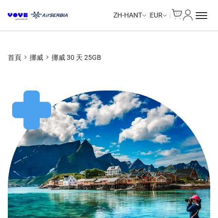
Cart
我的帳戶
Unlimited Data
Unlimited Data
Unlimited Data
Unlimited Data
ZH-HANT
EUR
首頁
挪威
挪威 30 天 25GB