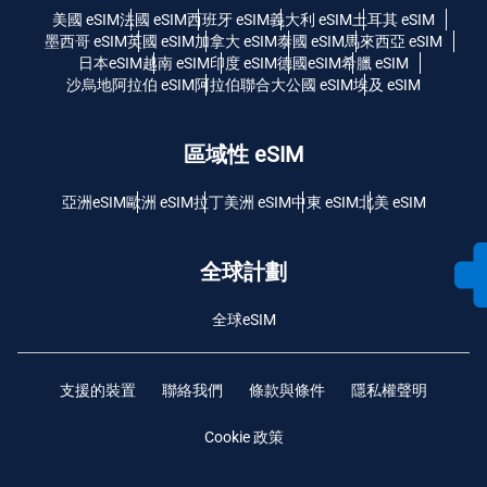
美國 eSIM
法國 eSIM
西班牙 eSIM
義大利 eSIM
土耳其 eSIM
墨西哥 eSIM
英國 eSIM
加拿大 eSIM
泰國 eSIM
馬來西亞 eSIM
日本eSIM
越南 eSIM
印度 eSIM
德國eSIM
希臘 eSIM
沙烏地阿拉伯 eSIM
阿拉伯聯合大公國 eSIM
埃及 eSIM
區域性 eSIM
亞洲eSIM
歐洲 eSIM
拉丁美洲 eSIM
中東 eSIM
北美 eSIM
全球計劃
全球eSIM
支援的裝置
聯絡我們
條款與條件
隱私權聲明
Cookie 政策