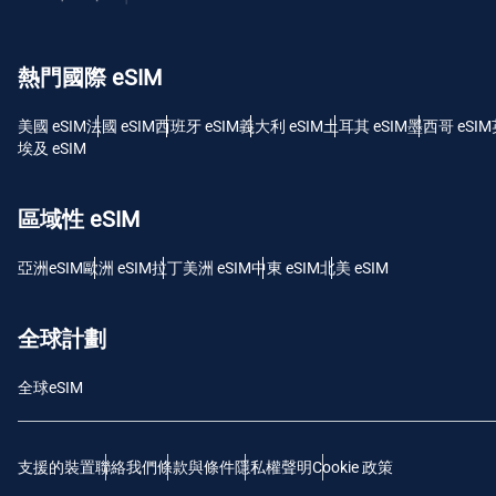
USD 
熱門國際 eSIM
E
SGD
美國 eSIM
法國 eSIM
西班牙 eSIM
義大利 eSIM
土耳其 eSIM
墨西哥 eSIM
埃及 eSIM
D
JPY
區域性 eSIM
F
亞洲eSIM
歐洲 eSIM
拉丁美洲 eSIM
中東 eSIM
北美 eSIM
THB
全球計劃
IDR
全球eSIM
CAD
支援的裝置
聯絡我們
條款與條件
隱私權聲明
Cookie 政策
P