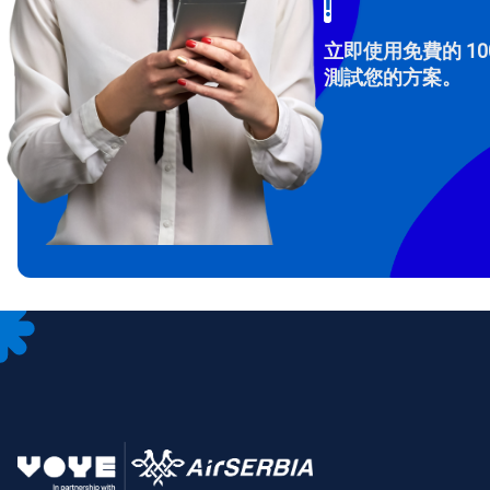
!
立即使用免費的 10
測試您的方案。
How 
To get
Then, 
provid
in you
withou
電子
選
選
搜尋