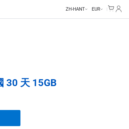
Cart
我的
ZH-HANT
EUR
0 天 15GB