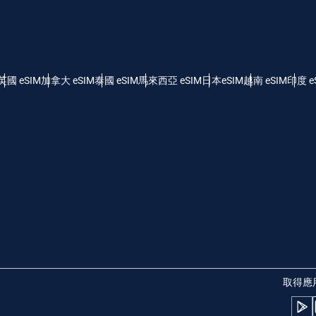
- 美元 (US)
KRW - 韓元
nglish
Español
 - 新加坡元
TWD - 新台幣
英國 eSIM
加拿大 eSIM
泰國 eSIM
馬來西亞 eSIM
日本eSIM
越南 eSIM
印度 e
eutsch
简体中文
 - 日圓
EUR - 歐元
rançais
العربية
 - 泰銖
PHP - 菲律賓比索
繁體中文
עברית
 - 印尼盾
AUD - 澳幣
日本語
한국어
 - 加幣
GBP - 英鎊
取得應
olski
Português