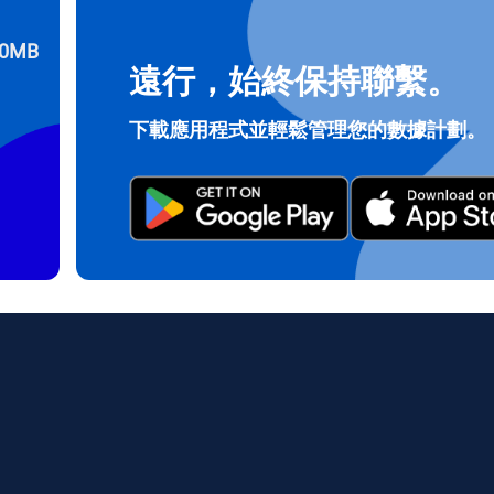
0MB
遠行，始終保持聯繫。
登入或註冊
do I get my eSim?
下載應用程式並輕鬆管理您的數據計劃。
繼續前往您的帳戶或在幾秒鐘內建立一個新帳戶。
 your eSIM, start by checking if your device supports eSIM techn
contact your mobile carrier to request an eSIM activation. They w
e you with a QR code or activation details that you can scan or 
r device settings. Once activated, you can enjoy the benefits of 
t needing a physical SIM card!
或使用電子郵件繼續
郵件
擇貨幣：
發送驗證碼
擇語言：
貨幣