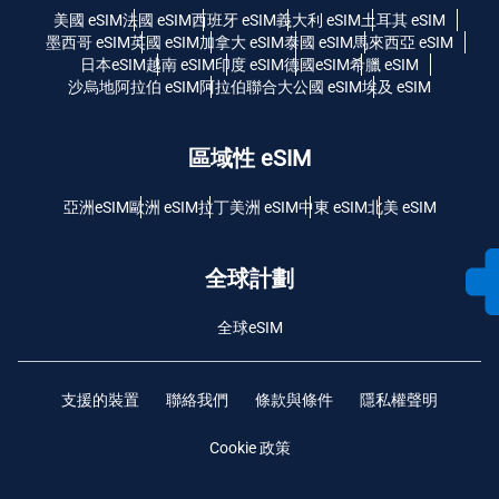
美國 eSIM
法國 eSIM
西班牙 eSIM
義大利 eSIM
土耳其 eSIM
墨西哥 eSIM
英國 eSIM
加拿大 eSIM
泰國 eSIM
馬來西亞 eSIM
日本eSIM
越南 eSIM
印度 eSIM
德國eSIM
希臘 eSIM
沙烏地阿拉伯 eSIM
阿拉伯聯合大公國 eSIM
埃及 eSIM
區域性 eSIM
亞洲eSIM
歐洲 eSIM
拉丁美洲 eSIM
中東 eSIM
北美 eSIM
全球計劃
全球eSIM
支援的裝置
聯絡我們
條款與條件
隱私權聲明
Cookie 政策