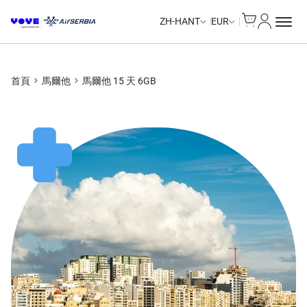
Cart
我的帳戶
Unlimited Data
Unlimited Data
Unlimited Data
Unlimited Data
ZH-HANT
EUR
首頁
馬爾他
馬爾他 15 天 6GB