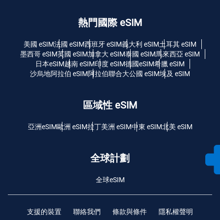
熱門國際 eSIM
美國 eSIM
法國 eSIM
西班牙 eSIM
義大利 eSIM
土耳其 eSIM
墨西哥 eSIM
英國 eSIM
加拿大 eSIM
泰國 eSIM
馬來西亞 eSIM
日本eSIM
越南 eSIM
印度 eSIM
德國eSIM
希臘 eSIM
沙烏地阿拉伯 eSIM
阿拉伯聯合大公國 eSIM
埃及 eSIM
區域性 eSIM
亞洲eSIM
歐洲 eSIM
拉丁美洲 eSIM
中東 eSIM
北美 eSIM
全球計劃
全球eSIM
支援的裝置
聯絡我們
條款與條件
隱私權聲明