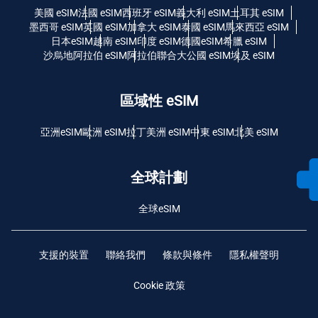
美國 eSIM
法國 eSIM
西班牙 eSIM
義大利 eSIM
土耳其 eSIM
墨西哥 eSIM
英國 eSIM
加拿大 eSIM
泰國 eSIM
馬來西亞 eSIM
日本eSIM
越南 eSIM
印度 eSIM
德國eSIM
希臘 eSIM
沙烏地阿拉伯 eSIM
阿拉伯聯合大公國 eSIM
埃及 eSIM
區域性 eSIM
亞洲eSIM
歐洲 eSIM
拉丁美洲 eSIM
中東 eSIM
北美 eSIM
全球計劃
全球eSIM
支援的裝置
聯絡我們
條款與條件
隱私權聲明
Cookie 政策