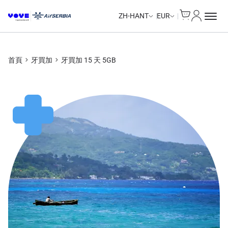
Cart
我的帳戶
Unlimited Data
Unlimited Data
Unlimited Data
Unlimited Data
ZH-HANT
EUR
首頁
牙買加
牙買加 15 天 5GB