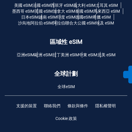
美國 eSIM
法國 eSIM
西班牙 eSIM
義大利 eSIM
土耳其 eSIM
墨西哥 eSIM
英國 eSIM
加拿大 eSIM
泰國 eSIM
馬來西亞 eSIM
日本eSIM
越南 eSIM
印度 eSIM
德國eSIM
希臘 eSIM
沙烏地阿拉伯 eSIM
阿拉伯聯合大公國 eSIM
埃及 eSIM
區域性 eSIM
亞洲eSIM
歐洲 eSIM
拉丁美洲 eSIM
中東 eSIM
北美 eSIM
全球計劃
全球eSIM
支援的裝置
聯絡我們
條款與條件
隱私權聲明
Cookie 政策