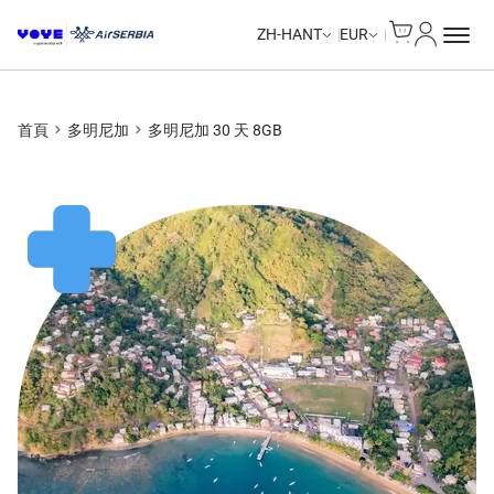
Cart
我的帳戶
Unlimited Data
Unlimited Data
Unlimited Data
Unlimited Data
ZH-HANT
EUR
首頁
多明尼加
多明尼加 30 天 8GB