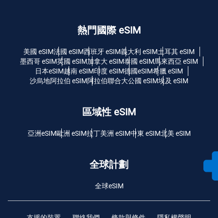
熱門國際 eSIM
美國 eSIM
法國 eSIM
西班牙 eSIM
義大利 eSIM
土耳其 eSIM
墨西哥 eSIM
英國 eSIM
加拿大 eSIM
泰國 eSIM
馬來西亞 eSIM
日本eSIM
越南 eSIM
印度 eSIM
德國eSIM
希臘 eSIM
沙烏地阿拉伯 eSIM
阿拉伯聯合大公國 eSIM
埃及 eSIM
區域性 eSIM
亞洲eSIM
歐洲 eSIM
拉丁美洲 eSIM
中東 eSIM
北美 eSIM
全球計劃
全球eSIM
支援的裝置
聯絡我們
條款與條件
隱私權聲明