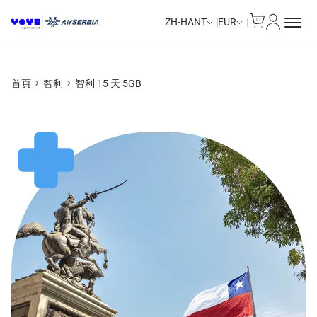
Cart
我的帳戶
Unlimited Data
Unlimited Data
Unlimited Data
Unlimited Data
ZH-HANT
EUR
首頁
智利
智利 15 天 5GB