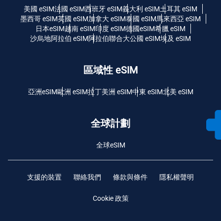
美國 eSIM
法國 eSIM
西班牙 eSIM
義大利 eSIM
土耳其 eSIM
墨西哥 eSIM
英國 eSIM
加拿大 eSIM
泰國 eSIM
馬來西亞 eSIM
日本eSIM
越南 eSIM
印度 eSIM
德國eSIM
希臘 eSIM
沙烏地阿拉伯 eSIM
阿拉伯聯合大公國 eSIM
埃及 eSIM
區域性 eSIM
亞洲eSIM
歐洲 eSIM
拉丁美洲 eSIM
中東 eSIM
北美 eSIM
全球計劃
全球eSIM
支援的裝置
聯絡我們
條款與條件
隱私權聲明
Cookie 政策