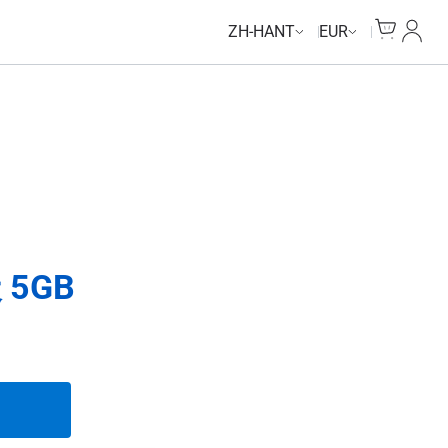
Cart
我的
ZH-HANT
EUR
 5GB