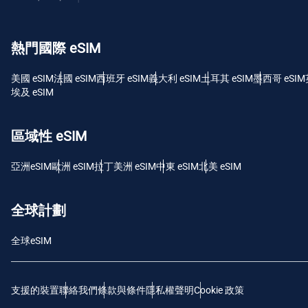
USD 
熱門國際 eSIM
E
SGD
美國 eSIM
法國 eSIM
西班牙 eSIM
義大利 eSIM
土耳其 eSIM
墨西哥 eSIM
埃及 eSIM
D
JPY
區域性 eSIM
F
亞洲eSIM
歐洲 eSIM
拉丁美洲 eSIM
中東 eSIM
北美 eSIM
THB
全球計劃
IDR
全球eSIM
CAD
支援的裝置
聯絡我們
條款與條件
隱私權聲明
Cookie 政策
P