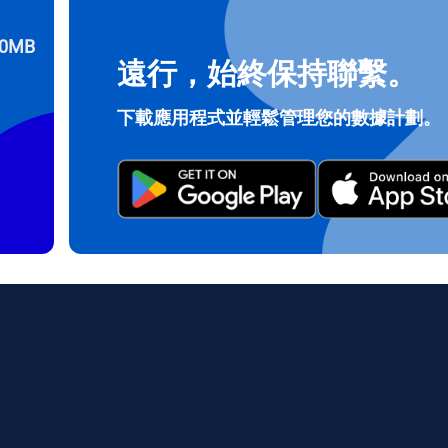
0MB
遠行，始終保持聯繫。
登入或註冊
do I get my eSim?
下載應用程式並輕鬆管理您的數據計劃。
繼續前往您的帳戶或在幾秒鐘內建立一個新帳戶。
 your eSIM, start by checking if your device supports eSIM techn
contact your mobile carrier to request an eSIM activation. They w
e you with a QR code or activation details that you can scan or 
r device settings. Once activated, you can enjoy the benefits of 
t needing a physical SIM card!
或使用電子郵件繼續
郵件
擇貨幣：
發送驗證碼
擇語言：
貨幣