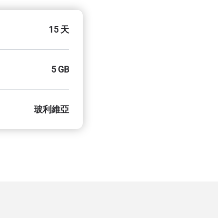
15 天
5 GB
玻利維亞