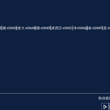
- 美元 (US)
KRW - 韓元
nglish
Español
 - 新加坡元
TWD - 新台幣
英國 eSIM
加拿大 eSIM
泰國 eSIM
馬來西亞 eSIM
日本eSIM
越南 eSIM
印度 e
eutsch
简体中文
 - 日圓
EUR - 歐元
rançais
العربية
 - 泰銖
PHP - 菲律賓比索
繁體中文
עברית
 - 印尼盾
AUD - 澳幣
日本語
한국어
 - 加幣
GBP - 英鎊
取得應
olski
Português