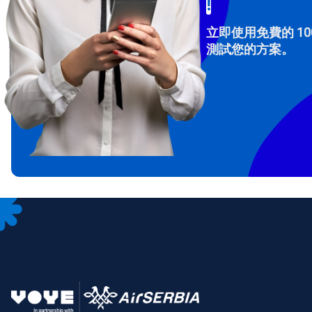
!
立即使用免費的 10
測試您的方案。
How 
To get
Then, 
provid
in you
withou
電子
選
選
搜尋