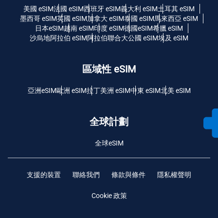
美國 eSIM
法國 eSIM
西班牙 eSIM
義大利 eSIM
土耳其 eSIM
墨西哥 eSIM
英國 eSIM
加拿大 eSIM
泰國 eSIM
馬來西亞 eSIM
日本eSIM
越南 eSIM
印度 eSIM
德國eSIM
希臘 eSIM
沙烏地阿拉伯 eSIM
阿拉伯聯合大公國 eSIM
埃及 eSIM
區域性 eSIM
亞洲eSIM
歐洲 eSIM
拉丁美洲 eSIM
中東 eSIM
北美 eSIM
全球計劃
全球eSIM
支援的裝置
聯絡我們
條款與條件
隱私權聲明
Cookie 政策