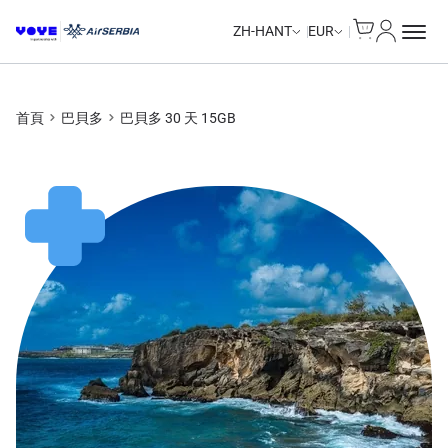
Cart
我的帳戶
Unlimited Data
Unlimited Data
Unlimited Data
Unlimited Data
ZH-HANT
EUR
首頁
巴貝多
巴貝多 30 天 15GB