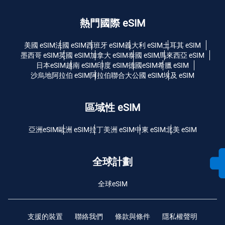
熱門國際 eSIM
美國 eSIM
法國 eSIM
西班牙 eSIM
義大利 eSIM
土耳其 eSIM
墨西哥 eSIM
英國 eSIM
加拿大 eSIM
泰國 eSIM
馬來西亞 eSIM
日本eSIM
越南 eSIM
印度 eSIM
德國eSIM
希臘 eSIM
沙烏地阿拉伯 eSIM
阿拉伯聯合大公國 eSIM
埃及 eSIM
區域性 eSIM
亞洲eSIM
歐洲 eSIM
拉丁美洲 eSIM
中東 eSIM
北美 eSIM
全球計劃
全球eSIM
支援的裝置
聯絡我們
條款與條件
隱私權聲明