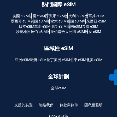
熱門國際 eSIM
美國 eSIM
法國 eSIM
西班牙 eSIM
義大利 eSIM
土耳其 eSIM
墨西哥 eSIM
英國 eSIM
加拿大 eSIM
泰國 eSIM
馬來西亞 eSIM
日本eSIM
越南 eSIM
印度 eSIM
德國eSIM
希臘 eSIM
沙烏地阿拉伯 eSIM
阿拉伯聯合大公國 eSIM
埃及 eSIM
區域性 eSIM
亞洲eSIM
歐洲 eSIM
拉丁美洲 eSIM
中東 eSIM
北美 eSIM
全球計劃
全球eSIM
支援的裝置
聯絡我們
條款與條件
隱私權聲明
Cookie 政策