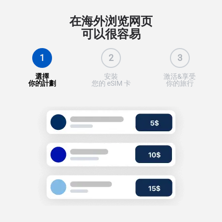
在海外浏览网页
可以很容易
1
2
3
選擇
安裝
激活&享受
你的計劃
您的 eSIM 卡
你的旅行