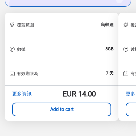
烏幹達
覆蓋範圍
覆
3GB
數據
數
7 天
有效期限為
有
EUR
14.00
更多資訊
更多
Add to cart