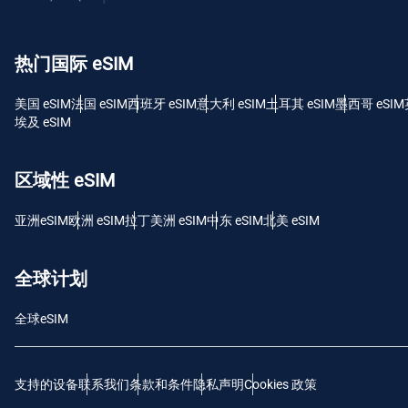
USD
热门国际 eSIM
E
SGD
美国 eSIM
法国 eSIM
西班牙 eSIM
意大利 eSIM
土耳其 eSIM
墨西哥 eSIM
埃及 eSIM
D
JPY 
区域性 eSIM
F
亚洲eSIM
欧洲 eSIM
拉丁美洲 eSIM
中东 eSIM
北美 eSIM
THB
全球计划
IDR
全球eSIM
CAD
支持的设备
联系我们
条款和条件
隐私声明
Cookies 政策
P