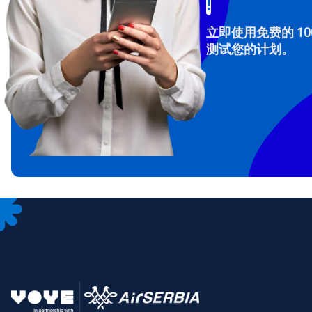
!
立即使用免费的 10
测试您的计划。
How 
To get
Then, 
provid
in you
withou
电子
选
选
搜索