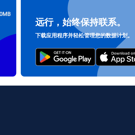
0MB
远行，始终保持联系。
登录或注册
do I get my eSim?
下载应用程序并轻松管理您的数据计划。
继续访问您的账户或在几秒钟内创建一个新账户。
 your eSIM, start by checking if your device supports eSIM techn
contact your mobile carrier to request an eSIM activation. They w
e you with a QR code or activation details that you can scan or 
r device settings. Once activated, you can enjoy the benefits of 
t needing a physical SIM card!
或使用电子邮件继续
邮件
择货币：
发送验证码
择语言：
货币