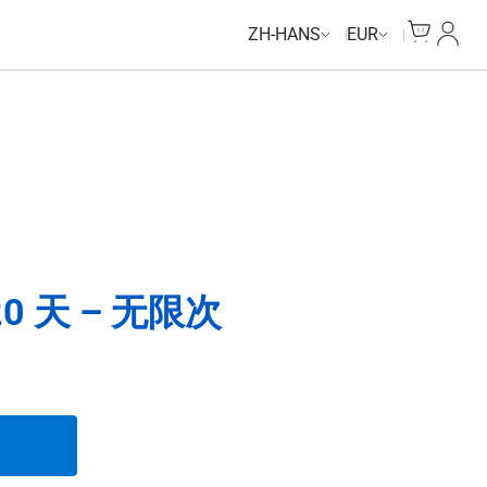
Unlimited Data
Unlimited Data
Unlimited Data
Unlimited Data
Cart
我的
ZH-HANS
EUR
0 天 – 无限次