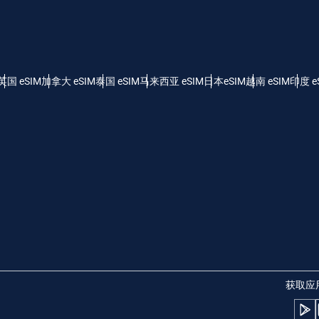
 - 美元
KRW - 南非兰特 (R)
nglish
Español
 - 新加坡元（S$）
TWD - 新台币
英国 eSIM
加拿大 eSIM
泰国 eSIM
马来西亚 eSIM
日本eSIM
越南 eSIM
印度 e
eutsch
简体中文
- 日元 (¥)
EUR - 欧元
rançais
العربية
 - 泰铢
PHP - 菲律宾比索
繁體中文
עברית
 - 印尼盾
AUD - 澳元（$）
日本語
한국어
 - 加元（$）
GBP - 英镑 (£)
获取应
olski
Português