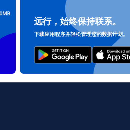
0MB
远行，始终保持联系。
登录或注册
do I get my eSim?
下载应用程序并轻松管理您的数据计划。
继续访问您的账户或在几秒钟内创建一个新账户。
 your eSIM, start by checking if your device supports eSIM techn
contact your mobile carrier to request an eSIM activation. They w
e you with a QR code or activation details that you can scan or 
r device settings. Once activated, you can enjoy the benefits of 
t needing a physical SIM card!
或使用电子邮件继续
邮件
择货币：
发送验证码
择语言：
货币