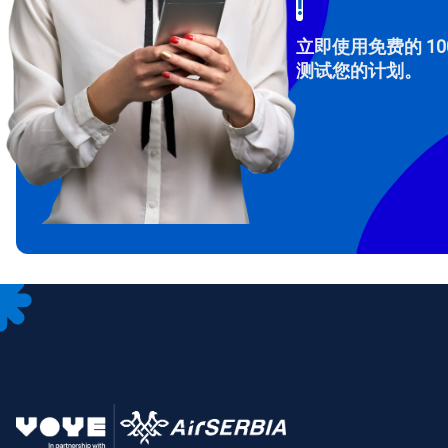
!
立即使用免费的 10
测试您的计划。
How 
To get
Then, 
provid
in you
withou
电子
选
选
搜索