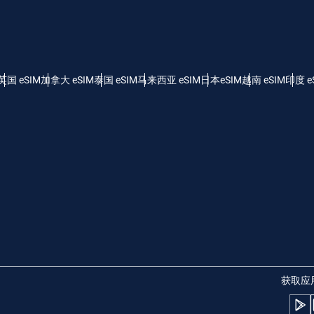
 - 美元
KRW - 南非兰特 (R)
nglish
Español
 - 新加坡元（S$）
TWD - 新台币
英国 eSIM
加拿大 eSIM
泰国 eSIM
马来西亚 eSIM
日本eSIM
越南 eSIM
印度 e
eutsch
简体中文
- 日元 (¥)
EUR - 欧元
rançais
العربية
 - 泰铢
PHP - 菲律宾比索
繁體中文
עברית
 - 印尼盾
AUD - 澳元（$）
日本語
한국어
 - 加元（$）
GBP - 英镑 (£)
获取应
olski
Português