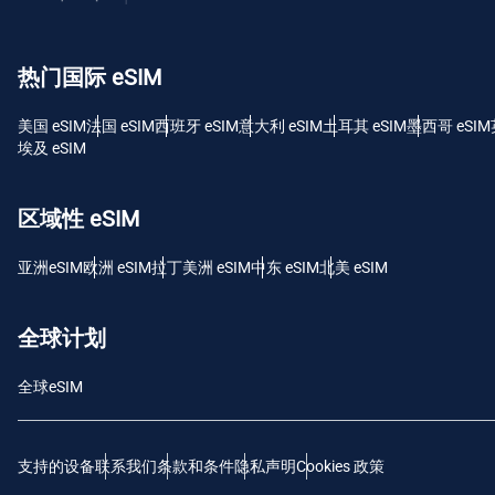
USD
热门国际 eSIM
E
SGD
美国 eSIM
法国 eSIM
西班牙 eSIM
意大利 eSIM
土耳其 eSIM
墨西哥 eSIM
埃及 eSIM
D
JPY 
区域性 eSIM
F
亚洲eSIM
欧洲 eSIM
拉丁美洲 eSIM
中东 eSIM
北美 eSIM
THB
全球计划
IDR
全球eSIM
CAD
支持的设备
联系我们
条款和条件
隐私声明
Cookies 政策
P