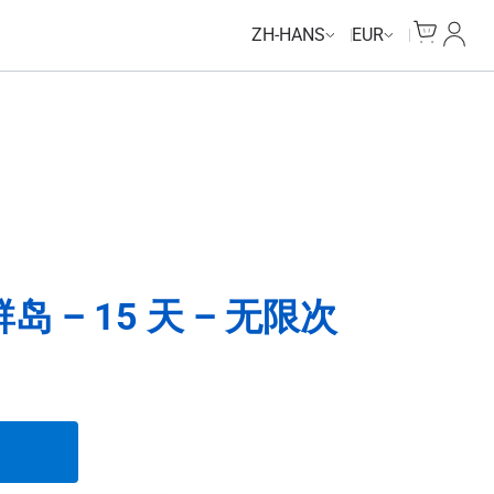
Unlimited Data
Unlimited Data
Unlimited Data
Unlimited Data
Cart
我的
ZH-HANS
EUR
 – 15 天 – 无限次