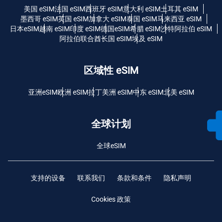
美国 eSIM
法国 eSIM
西班牙 eSIM
意大利 eSIM
土耳其 eSIM
墨西哥 eSIM
英国 eSIM
加拿大 eSIM
泰国 eSIM
马来西亚 eSIM
日本eSIM
越南 eSIM
印度 eSIM
德国eSIM
希腊 eSIM
沙特阿拉伯 eSIM
阿拉伯联合酋长国 eSIM
埃及 eSIM
区域性 eSIM
亚洲eSIM
欧洲 eSIM
拉丁美洲 eSIM
中东 eSIM
北美 eSIM
全球计划
全球eSIM
支持的设备
联系我们
条款和条件
隐私声明
Cookies 政策