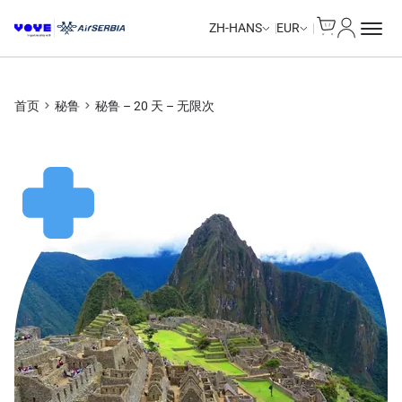
Cart
我的账户
Unlimited Data
Unlimited Data
Unlimited Data
Unlimited Data
ZH-HANS
EUR
首页
秘鲁
秘鲁 – 20 天 – 无限次