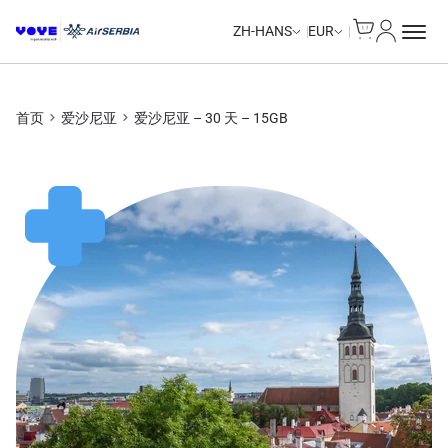
Cart
我的账户
Unlimited Data
Unlimited Data
Unlimited Data
Unlimited Data
ZH-HANS
EUR
首页
爱沙尼亚
爱沙尼亚 – 30 天 – 15GB