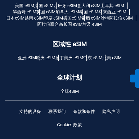
美国 eSIM
法国 eSIM
西班牙 eSIM
意大利 eSIM
土耳其 eSIM
墨西哥 eSIM
英国 eSIM
加拿大 eSIM
泰国 eSIM
马来西亚 eSIM
日本eSIM
越南 eSIM
印度 eSIM
德国eSIM
希腊 eSIM
沙特阿拉伯 eSIM
阿拉伯联合酋长国 eSIM
埃及 eSIM
区域性 eSIM
亚洲eSIM
欧洲 eSIM
拉丁美洲 eSIM
中东 eSIM
北美 eSIM
全球计划
全球eSIM
支持的设备
联系我们
条款和条件
隐私声明
Cookies 政策