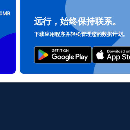
0MB
远行，始终保持联系。
登录或注册
do I get my eSim?
下载应用程序并轻松管理您的数据计划。
继续访问您的账户或在几秒钟内创建一个新账户。
 your eSIM, start by checking if your device supports eSIM techn
contact your mobile carrier to request an eSIM activation. They w
e you with a QR code or activation details that you can scan or 
r device settings. Once activated, you can enjoy the benefits of 
t needing a physical SIM card!
或使用电子邮件继续
邮件
择货币：
发送验证码
择语言：
货币