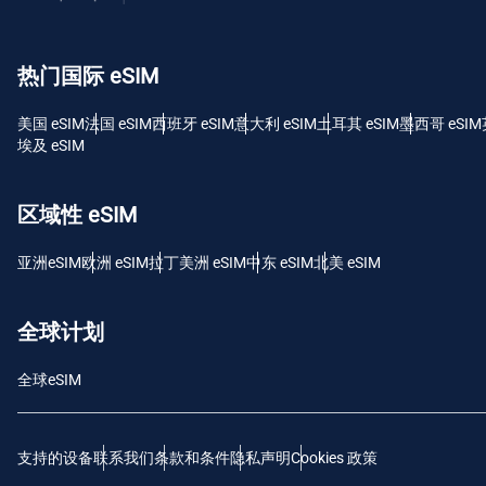
USD
热门国际 eSIM
E
SGD
美国 eSIM
法国 eSIM
西班牙 eSIM
意大利 eSIM
土耳其 eSIM
墨西哥 eSIM
埃及 eSIM
D
JPY 
区域性 eSIM
F
亚洲eSIM
欧洲 eSIM
拉丁美洲 eSIM
中东 eSIM
北美 eSIM
THB
全球计划
IDR
全球eSIM
CAD
支持的设备
联系我们
条款和条件
隐私声明
Cookies 政策
P