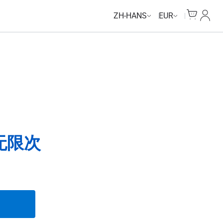
Unlimited Data
Unlimited Data
Unlimited Data
Unlimited Data
Cart
我的
ZH-HANS
EUR
 无限次