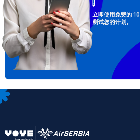
!
立即使用免费的 10
测试您的计划。
How 
To get
Then, 
provid
in you
withou
电子
选
选
搜索