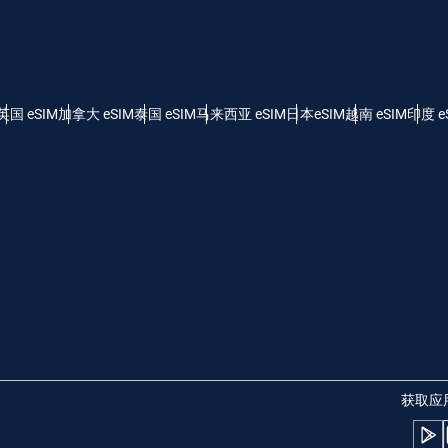
 - 美元
KRW - 南非兰特 (R)
nglish
Español
 - 新加坡元（S$）
TWD - 新台币
英国 eSIM
加拿大 eSIM
泰国 eSIM
马来西亚 eSIM
日本eSIM
越南 eSIM
印度 e
eutsch
简体中文
- 日元 (¥)
EUR - 欧元
rançais
العربية
 - 泰铢
PHP - 菲律宾比索
繁體中文
עברית
 - 印尼盾
AUD - 澳元（$）
日本語
한국어
 - 加元（$）
GBP - 英镑 (£)
获取应
olski
Português