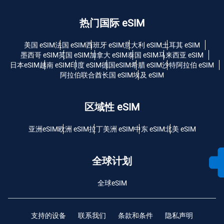
热门国际 eSIM
美国 eSIM
法国 eSIM
西班牙 eSIM
意大利 eSIM
土耳其 eSIM
墨西哥 eSIM
英国 eSIM
加拿大 eSIM
泰国 eSIM
马来西亚 eSIM
日本eSIM
越南 eSIM
印度 eSIM
德国eSIM
希腊 eSIM
沙特阿拉伯 eSIM
阿拉伯联合酋长国 eSIM
埃及 eSIM
区域性 eSIM
亚洲eSIM
欧洲 eSIM
拉丁美洲 eSIM
中东 eSIM
北美 eSIM
全球计划
全球eSIM
支持的设备
联系我们
条款和条件
隐私声明