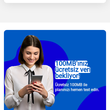
100MB'ınız
ücretsiz veri
bekliyor!
Ücretsiz 100MB ile
planınızı hemen test edin.