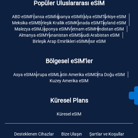
Popüler Uluslararası eSIM
ABD eSIM
Fransa eSIM
İspanya eSIM
İtalya eSIM
Türkiye eSIM
Meksika eSIM
Birleşik Krallık eSIM
Kanada eSIM
Tayland eSIM
Malezya eSIM
Japonya eSIM
Vietnam eSIM
Hindistan eSIM
Almanya eSIM
Yunanistan eSIM
Suudi Arabistan eSIM
Birleşik Arap Emirlikleri eSIM
Mısır eSIM
Bölgesel eSIM'ler
Asya eSIM
Avrupa eSIM
Latin Amerika eSIM
Orta Doğu eSIM
Kuzey Amerika eSIM
Küresel Plans
Küresel eSIM
Desteklenen Cihazlar
Bize Ulaşın
Şartlar ve Koşullar