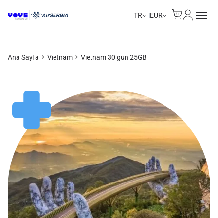
Cart
Hesabım
Unlimited Data
Unlimited Data
Unlimited Data
Unlimited Data
TR
EUR
Ana Sayfa
Vietnam
Vietnam 30 gün 25GB