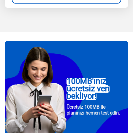
100MB'ınız
ücretsiz veri
bekliyor!
Ücretsiz 100MB ile
planınızı hemen test edin.