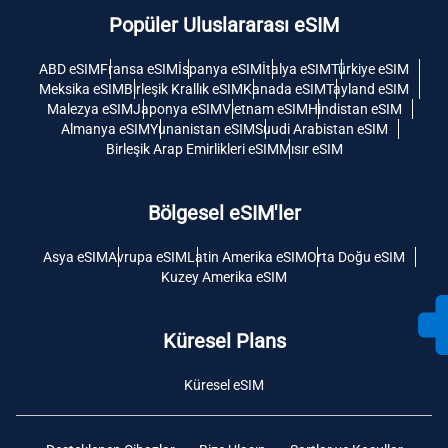
Popüler Uluslararası eSIM
ABD eSIM
Fransa eSIM
İspanya eSIM
İtalya eSIM
Türkiye eSIM
Meksika eSIM
Birleşik Krallık eSIM
Kanada eSIM
Tayland eSIM
Malezya eSIM
Japonya eSIM
Vietnam eSIM
Hindistan eSIM
Almanya eSIM
Yunanistan eSIM
Suudi Arabistan eSIM
Birleşik Arap Emirlikleri eSIM
Mısır eSIM
Bölgesel eSIM'ler
Asya eSIM
Avrupa eSIM
Latin Amerika eSIM
Orta Doğu eSIM
Kuzey Amerika eSIM
Küresel Plans
Küresel eSIM