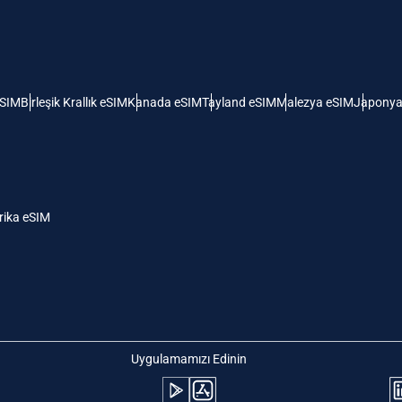
 Amerika Birleşik Devletleri (ABD)
KRW - Güney Kore Wonu
ı
nglish
Español
- Singapur Doları
TWD - Yeni Tayvan Doları
eSIM
Birleşik Krallık eSIM
Kanada eSIM
Tayland eSIM
Malezya eSIM
Japonya
eutsch
简体中文
- Japon Yeni
EUR - Euro
rançais
العربية
ika eSIM
- Tayland Bahtı
PHP - Filipin Pesosu
繁體中文
עברית
- Endonezya Rupiahı
AUD - Avustralya Doları
日本語
한국어
- Kanada Doları
GBP - İngiliz Sterlini
Uygulamamızı Edinin
olski
Português