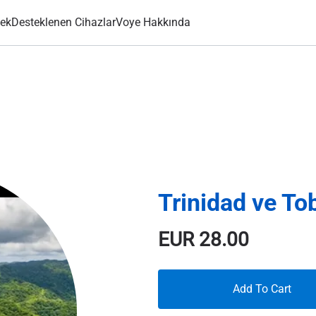
ek
Desteklenen Cihazlar
Voye Hakkında
Trinidad ve T
EUR
28.00
Add To Cart