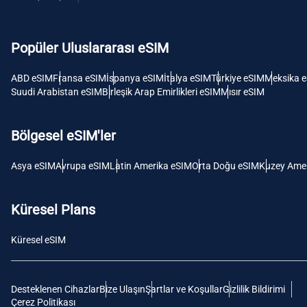
USD -
Dolar
Popüler Uluslararası eSIM
E
SGD 
ABD eSIM
Fransa eSIM
İspanya eSIM
İtalya eSIM
Türkiye eSIM
Meksika 
Suudi Arabistan eSIM
Birleşik Arap Emirlikleri eSIM
Mısır eSIM
D
JPY 
Bölgesel eSIM'ler
F
Asya eSIM
Avrupa eSIM
Latin Amerika eSIM
Orta Doğu eSIM
Kuzey Amer
THB 
Küresel Plans
IDR 
Küresel eSIM
CAD 
Desteklenen Cihazlar
Bize Ulaşın
Şartlar ve Koşullar
Gizlilik Bildirimi
P
Çerez Politikası