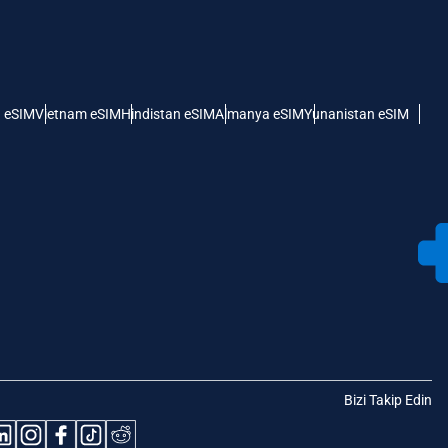
 eSIM
Vietnam eSIM
Hindistan eSIM
Almanya eSIM
Yunanistan eSIM
Bizi Takip Edin