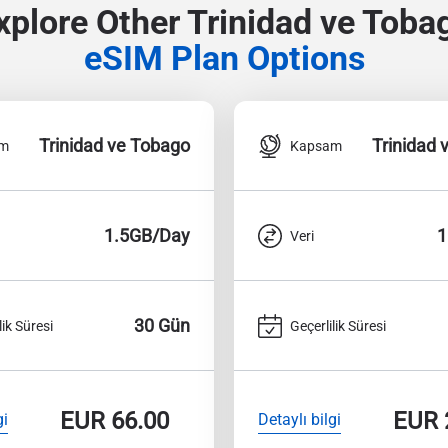
xplore Other Trinidad ve Toba
eSIM Plan Options
Trinidad ve Tobago
Trinidad 
am
Kapsam
1.5GB/Day
1
Veri
30 Gün
lik Süresi
Geçerlilik Süresi
EUR
66.00
EUR
gi
Detaylı bilgi