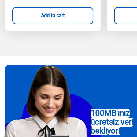
Add to cart
100MB'ınız
ücretsiz veri
bekliyor!