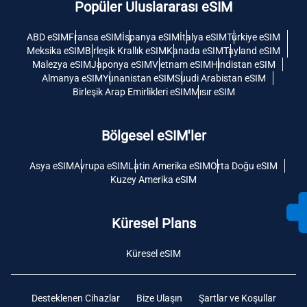
Popüler Uluslararası eSIM
ABD eSIM
Fransa eSIM
İspanya eSIM
İtalya eSIM
Türkiye eSIM
Meksika eSIM
Birleşik Krallık eSIM
Kanada eSIM
Tayland eSIM
Malezya eSIM
Japonya eSIM
Vietnam eSIM
Hindistan eSIM
Almanya eSIM
Yunanistan eSIM
Suudi Arabistan eSIM
Birleşik Arap Emirlikleri eSIM
Mısır eSIM
Bölgesel eSIM'ler
Asya eSIM
Avrupa eSIM
Latin Amerika eSIM
Orta Doğu eSIM
Kuzey Amerika eSIM
Küresel Plans
Küresel eSIM
Desteklenen Cihazlar
Bize Ulaşın
Şartlar ve Koşullar