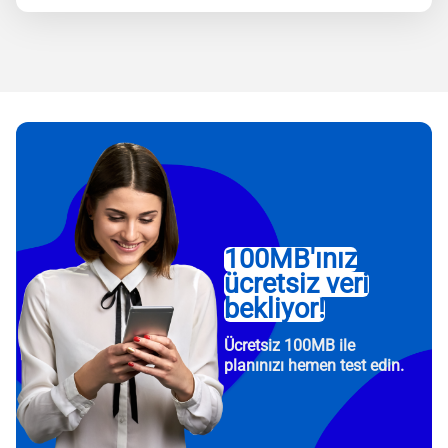
100MB'ınız
ücretsiz veri
bekliyor!
Ücretsiz 100MB ile
planınızı hemen test edin.