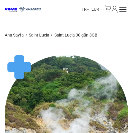
Cart
Hesabım
Unlimited Data
Unlimited Data
Unlimited Data
Unlimited Data
TR
EUR
Ana Sayfa
Saint Lucia
Saint Lucia 30 gün 8GB