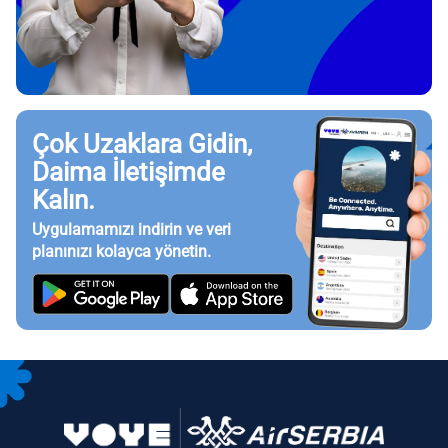
Çok Uzaklara Gidin,
Daima İletişimde
Kalın.
Uygulamamızı indirin ve veri
planınızı kolayca yönetin.