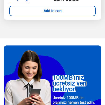
Add to cart
100MB'ınız
ücretsiz veri
bekliyor!
Ücretsiz 100MB ile
planınızı hemen test edin.