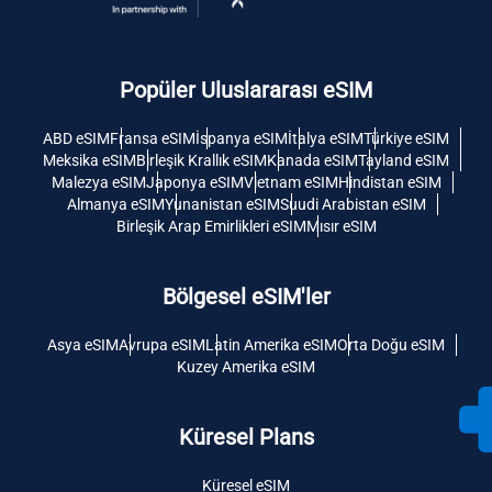
Popüler Uluslararası eSIM
ABD eSIM
Fransa eSIM
İspanya eSIM
İtalya eSIM
Türkiye eSIM
Meksika eSIM
Birleşik Krallık eSIM
Kanada eSIM
Tayland eSIM
Malezya eSIM
Japonya eSIM
Vietnam eSIM
Hindistan eSIM
Almanya eSIM
Yunanistan eSIM
Suudi Arabistan eSIM
Birleşik Arap Emirlikleri eSIM
Mısır eSIM
Bölgesel eSIM'ler
Asya eSIM
Avrupa eSIM
Latin Amerika eSIM
Orta Doğu eSIM
Kuzey Amerika eSIM
Küresel Plans
Küresel eSIM