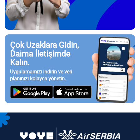
Çok Uzaklara Gidin,
Daima İletişimde
Kalın.
Uygulamamızı indirin ve veri
planınızı kolayca yönetin.