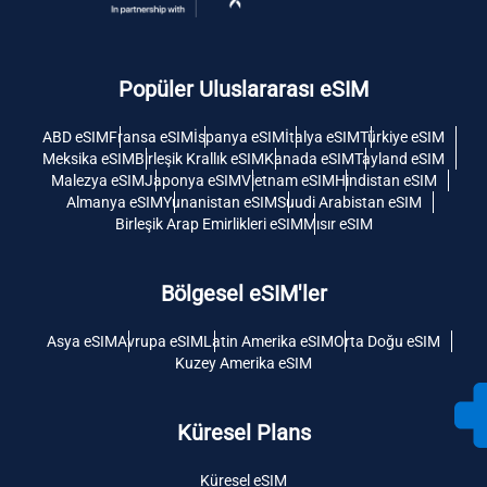
Popüler Uluslararası eSIM
ABD eSIM
Fransa eSIM
İspanya eSIM
İtalya eSIM
Türkiye eSIM
Meksika eSIM
Birleşik Krallık eSIM
Kanada eSIM
Tayland eSIM
Malezya eSIM
Japonya eSIM
Vietnam eSIM
Hindistan eSIM
Almanya eSIM
Yunanistan eSIM
Suudi Arabistan eSIM
Birleşik Arap Emirlikleri eSIM
Mısır eSIM
Bölgesel eSIM'ler
Asya eSIM
Avrupa eSIM
Latin Amerika eSIM
Orta Doğu eSIM
Kuzey Amerika eSIM
Küresel Plans
Küresel eSIM