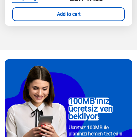
Add to cart
100MB'ınız
ücretsiz veri
bekliyor!
Ücretsiz 100MB ile
planınızı hemen test edin.