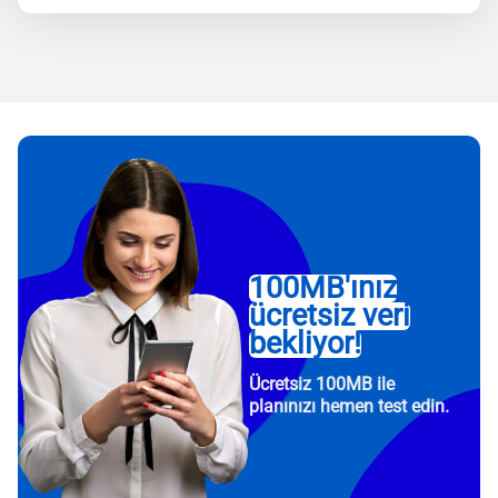
100MB'ınız
ücretsiz veri
bekliyor!
Ücretsiz 100MB ile
planınızı hemen test edin.