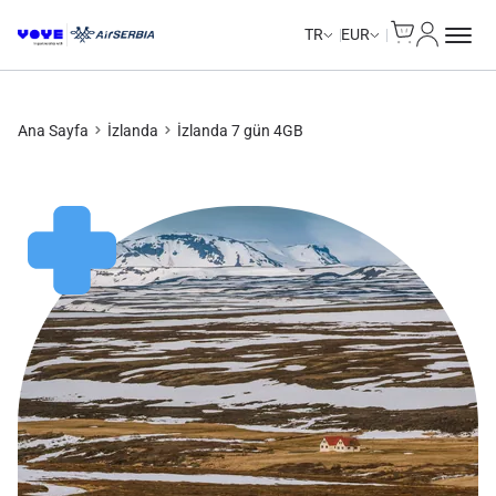
Cart
Hesabım
Unlimited Data
Unlimited Data
Unlimited Data
Unlimited Data
TR
EUR
Ana Sayfa
İzlanda
İzlanda 7 gün 4GB