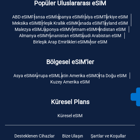
Popüler Uluslararası eSIM
ABD eSIM
Fransa eSIM
İspanya eSIM
İtalya eSIM
Türkiye eSIM
Meksika eSIM
Birleşik Krallık eSIM
Kanada eSIM
Tayland eSIM
Malezya eSIM
Japonya eSIM
Vietnam eSIM
Hindistan eSIM
Almanya eSIM
Yunanistan eSIM
Suudi Arabistan eSIM
Birleşik Arap Emirlikleri eSIM
Mısır eSIM
Bölgesel eSIM'ler
Asya eSIM
Avrupa eSIM
Latin Amerika eSIM
Orta Doğu eSIM
Kuzey Amerika eSIM
Küresel Plans
Küresel eSIM
Desteklenen Cihazlar
Bize Ulaşın
Şartlar ve Koşullar