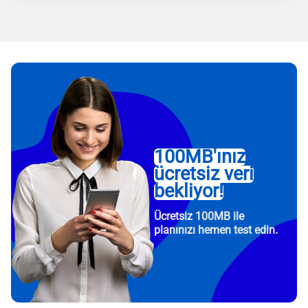
100MB'ınız
ücretsiz veri
bekliyor!
Ücretsiz 100MB ile
planınızı hemen test edin.