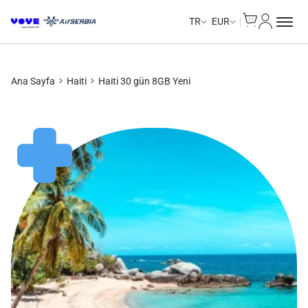
Cart
Hesabım
Unlimited Data
Unlimited Data
Unlimited Data
Unlimited Data
TR
EUR
Ana Sayfa
Haiti
Haiti 30 gün 8GB Yeni