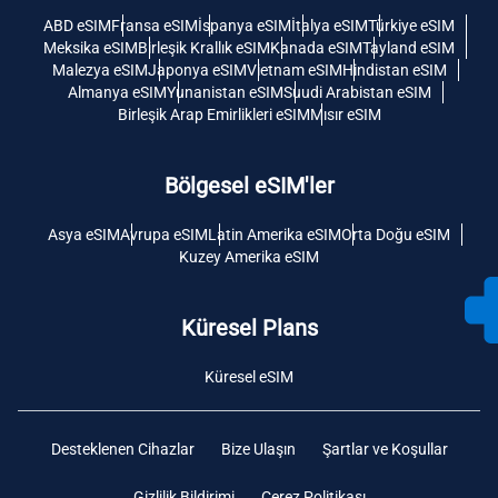
ABD eSIM
Fransa eSIM
İspanya eSIM
İtalya eSIM
Türkiye eSIM
Meksika eSIM
Birleşik Krallık eSIM
Kanada eSIM
Tayland eSIM
Malezya eSIM
Japonya eSIM
Vietnam eSIM
Hindistan eSIM
Almanya eSIM
Yunanistan eSIM
Suudi Arabistan eSIM
Birleşik Arap Emirlikleri eSIM
Mısır eSIM
Bölgesel eSIM'ler
Asya eSIM
Avrupa eSIM
Latin Amerika eSIM
Orta Doğu eSIM
Kuzey Amerika eSIM
Küresel Plans
Küresel eSIM
Desteklenen Cihazlar
Bize Ulaşın
Şartlar ve Koşullar
Gizlilik Bildirimi
Çerez Politikası