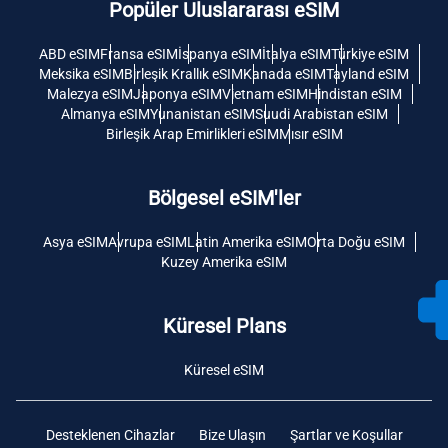
Popüler Uluslararası eSIM
ABD eSIM
Fransa eSIM
İspanya eSIM
İtalya eSIM
Türkiye eSIM
Meksika eSIM
Birleşik Krallık eSIM
Kanada eSIM
Tayland eSIM
Malezya eSIM
Japonya eSIM
Vietnam eSIM
Hindistan eSIM
Almanya eSIM
Yunanistan eSIM
Suudi Arabistan eSIM
Birleşik Arap Emirlikleri eSIM
Mısır eSIM
Bölgesel eSIM'ler
Asya eSIM
Avrupa eSIM
Latin Amerika eSIM
Orta Doğu eSIM
Kuzey Amerika eSIM
Küresel Plans
Küresel eSIM
Desteklenen Cihazlar
Bize Ulaşın
Şartlar ve Koşullar