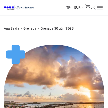
Cart
Hesabım
Unlimited Data
Unlimited Data
Unlimited Data
Unlimited Data
TR
EUR
Ana Sayfa
Grenada
Grenada 30 gün 15GB