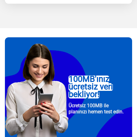
100MB'ınız
ücretsiz veri
bekliyor!
Ücretsiz 100MB ile
planınızı hemen test edin.