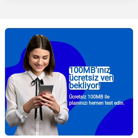
100MB'ınız
ücretsiz veri
bekliyor!
Ücretsiz 100MB ile
planınızı hemen test edin.