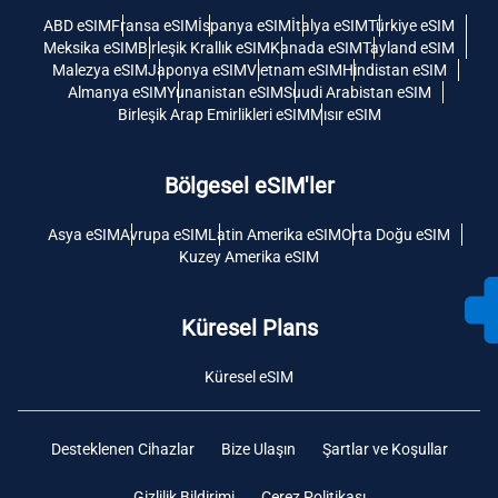
ABD eSIM
Fransa eSIM
İspanya eSIM
İtalya eSIM
Türkiye eSIM
Meksika eSIM
Birleşik Krallık eSIM
Kanada eSIM
Tayland eSIM
Malezya eSIM
Japonya eSIM
Vietnam eSIM
Hindistan eSIM
Almanya eSIM
Yunanistan eSIM
Suudi Arabistan eSIM
Birleşik Arap Emirlikleri eSIM
Mısır eSIM
Bölgesel eSIM'ler
Asya eSIM
Avrupa eSIM
Latin Amerika eSIM
Orta Doğu eSIM
Kuzey Amerika eSIM
Küresel Plans
Küresel eSIM
Desteklenen Cihazlar
Bize Ulaşın
Şartlar ve Koşullar
Gizlilik Bildirimi
Çerez Politikası