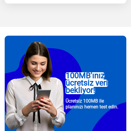
100MB'ınız
ücretsiz veri
bekliyor!
Ücretsiz 100MB ile
planınızı hemen test edin.