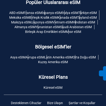
Popüler Uluslararası eSIM
ABD eSIM
Fransa eSIM
İspanya eSIM
İtalya eSIM
Türkiye eSIM
Meksika eSIM
Birleşik Krallık eSIM
Kanada eSIM
Tayland eSIM
Malezya eSIM
Japonya eSIM
Vietnam eSIM
Hindistan eSIM
Almanya eSIM
Yunanistan eSIM
Suudi Arabistan eSIM
Birleşik Arap Emirlikleri eSIM
Mısır eSIM
Bölgesel eSIM'ler
Asya eSIM
Avrupa eSIM
Latin Amerika eSIM
Orta Doğu eSIM
Kuzey Amerika eSIM
Küresel Plans
Küresel eSIM
Desteklenen Cihazlar
Bize Ulaşın
Şartlar ve Koşullar