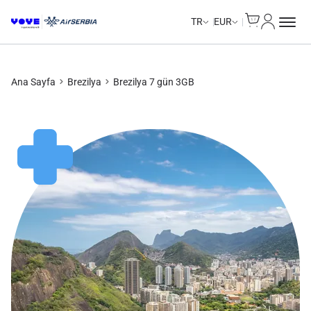
Cart
Hesabım
Unlimited Data
Unlimited Data
Unlimited Data
Unlimited Data
TR
EUR
Ana Sayfa
Brezilya
Brezilya 7 gün 3GB