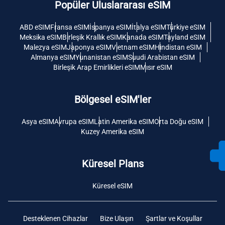
Popüler Uluslararası eSIM
ABD eSIM
Fransa eSIM
İspanya eSIM
İtalya eSIM
Türkiye eSIM
Meksika eSIM
Birleşik Krallık eSIM
Kanada eSIM
Tayland eSIM
Malezya eSIM
Japonya eSIM
Vietnam eSIM
Hindistan eSIM
Almanya eSIM
Yunanistan eSIM
Suudi Arabistan eSIM
Birleşik Arap Emirlikleri eSIM
Mısır eSIM
Bölgesel eSIM'ler
Asya eSIM
Avrupa eSIM
Latin Amerika eSIM
Orta Doğu eSIM
Kuzey Amerika eSIM
Küresel Plans
Küresel eSIM
Desteklenen Cihazlar
Bize Ulaşın
Şartlar ve Koşullar