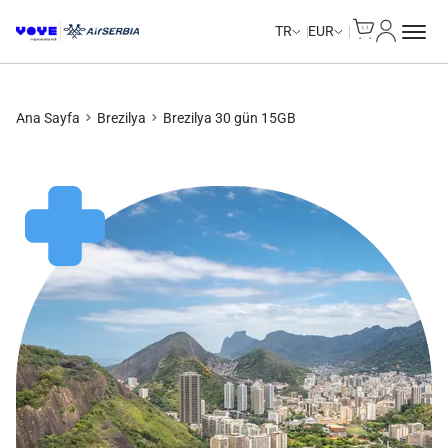
Cart
Hesabım
Unlimited Data
Unlimited Data
Unlimited Data
Unlimited Data
TR
EUR
Ana Sayfa
Brezilya
Brezilya 30 gün 15GB