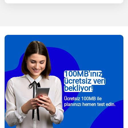
100MB'ınız
ücretsiz veri
bekliyor!
Ücretsiz 100MB ile
planınızı hemen test edin.