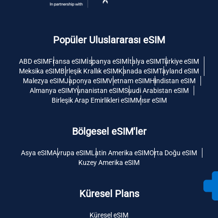
Popüler Uluslararası eSIM
ABD eSIM
Fransa eSIM
İspanya eSIM
İtalya eSIM
Türkiye eSIM
Meksika eSIM
Birleşik Krallık eSIM
Kanada eSIM
Tayland eSIM
Malezya eSIM
Japonya eSIM
Vietnam eSIM
Hindistan eSIM
Almanya eSIM
Yunanistan eSIM
Suudi Arabistan eSIM
Birleşik Arap Emirlikleri eSIM
Mısır eSIM
Bölgesel eSIM'ler
Asya eSIM
Avrupa eSIM
Latin Amerika eSIM
Orta Doğu eSIM
Kuzey Amerika eSIM
Küresel Plans
Küresel eSIM