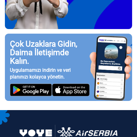
Çok Uzaklara Gidin,
Daima İletişimde
Kalın.
Uygulamamızı indirin ve veri
planınızı kolayca yönetin.