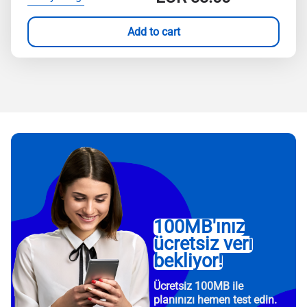
Add to cart
100MB'ınız
ücretsiz veri
bekliyor!
Ücretsiz 100MB ile
planınızı hemen test edin.