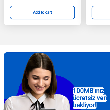
Add to cart
100MB'ınız
ücretsiz veri
bekliyor!