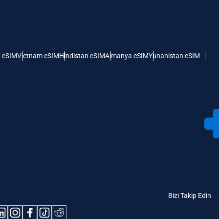
 eSIM
Vietnam eSIM
Hindistan eSIM
Almanya eSIM
Yunanistan eSIM
Bizi Takip Edin