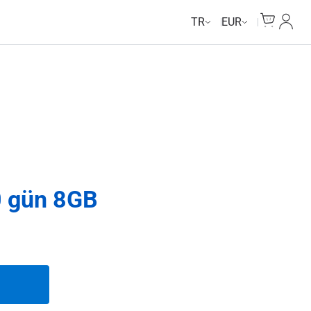
Cart
Hesab
TR
EUR
0 gün 8GB