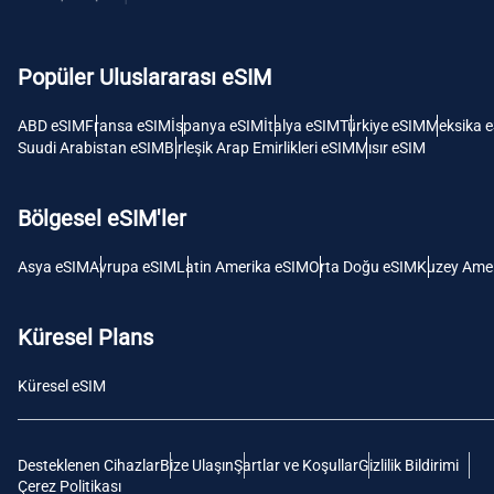
USD -
Dolar
Popüler Uluslararası eSIM
E
SGD 
ABD eSIM
Fransa eSIM
İspanya eSIM
İtalya eSIM
Türkiye eSIM
Meksika 
Suudi Arabistan eSIM
Birleşik Arap Emirlikleri eSIM
Mısır eSIM
D
JPY 
Bölgesel eSIM'ler
F
Asya eSIM
Avrupa eSIM
Latin Amerika eSIM
Orta Doğu eSIM
Kuzey Amer
THB 
Küresel Plans
IDR 
Küresel eSIM
CAD 
Desteklenen Cihazlar
Bize Ulaşın
Şartlar ve Koşullar
Gizlilik Bildirimi
P
Çerez Politikası