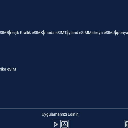
 Amerika Birleşik Devletleri (ABD)
KRW - Güney Kore Wonu
ı
nglish
Español
- Singapur Doları
TWD - Yeni Tayvan Doları
eSIM
Birleşik Krallık eSIM
Kanada eSIM
Tayland eSIM
Malezya eSIM
Japonya
eutsch
简体中文
- Japon Yeni
EUR - Euro
rançais
العربية
ika eSIM
- Tayland Bahtı
PHP - Filipin Pesosu
繁體中文
עברית
- Endonezya Rupiahı
AUD - Avustralya Doları
日本語
한국어
- Kanada Doları
GBP - İngiliz Sterlini
Uygulamamızı Edinin
olski
Português