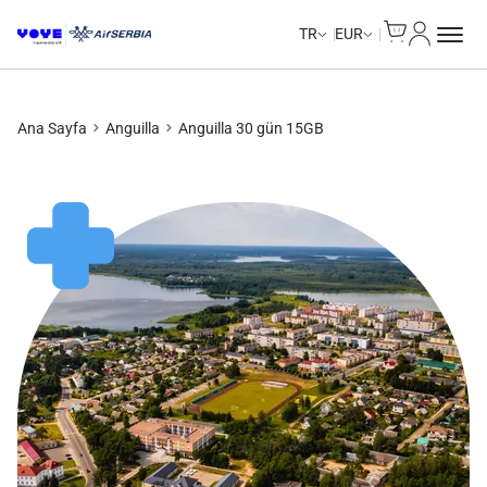
Cart
Hesabım
Unlimited Data
Unlimited Data
Unlimited Data
Unlimited Data
TR
EUR
Ana Sayfa
Anguilla
Anguilla 30 gün 15GB