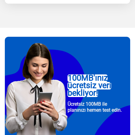
100MB'ınız
ücretsiz veri
bekliyor!
Ücretsiz 100MB ile
planınızı hemen test edin.