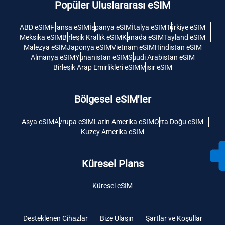
Popüler Uluslararası eSIM
ABD eSIM
Fransa eSIM
İspanya eSIM
İtalya eSIM
Türkiye eSIM
Meksika eSIM
Birleşik Krallık eSIM
Kanada eSIM
Tayland eSIM
Malezya eSIM
Japonya eSIM
Vietnam eSIM
Hindistan eSIM
Almanya eSIM
Yunanistan eSIM
Suudi Arabistan eSIM
Birleşik Arap Emirlikleri eSIM
Mısır eSIM
Bölgesel eSIM'ler
Asya eSIM
Avrupa eSIM
Latin Amerika eSIM
Orta Doğu eSIM
Kuzey Amerika eSIM
Küresel Plans
Küresel eSIM
Desteklenen Cihazlar
Bize Ulaşın
Şartlar ve Koşullar