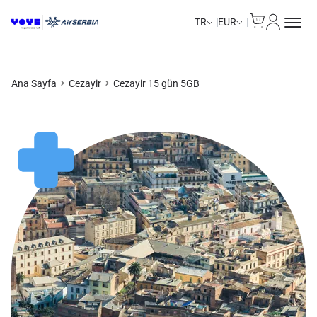
Cart
Hesabım
TR
EUR
Ana Sayfa
Cezayir
Cezayir 15 gün 5GB