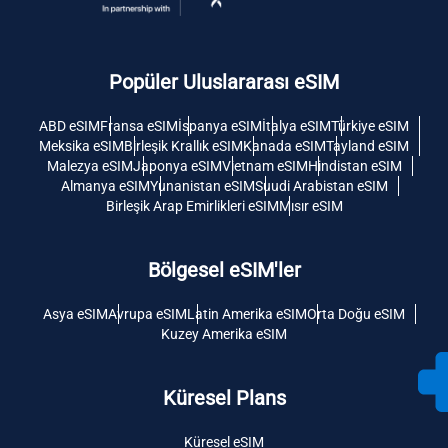
Popüler Uluslararası eSIM
ABD eSIM
Fransa eSIM
İspanya eSIM
İtalya eSIM
Türkiye eSIM
Meksika eSIM
Birleşik Krallık eSIM
Kanada eSIM
Tayland eSIM
Malezya eSIM
Japonya eSIM
Vietnam eSIM
Hindistan eSIM
Almanya eSIM
Yunanistan eSIM
Suudi Arabistan eSIM
Birleşik Arap Emirlikleri eSIM
Mısır eSIM
Bölgesel eSIM'ler
Asya eSIM
Avrupa eSIM
Latin Amerika eSIM
Orta Doğu eSIM
Kuzey Amerika eSIM
Küresel Plans
Küresel eSIM