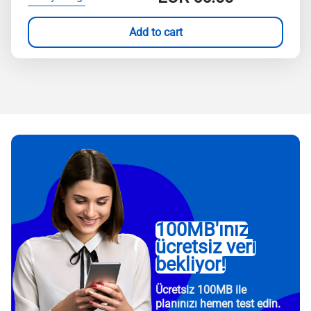
Add to cart
100MB'ınız
ücretsiz veri
bekliyor!
Ücretsiz 100MB ile
planınızı hemen test edin.